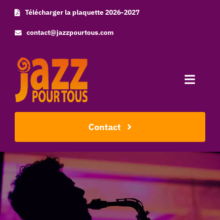
Skip
Télécharger la plaquette 2026-2027
to
contact@jazzpourtous.com
content
Toggle
Naviga
Accueil
Contact
L’association
Les concerts
Photos