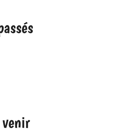
 passés
 venir