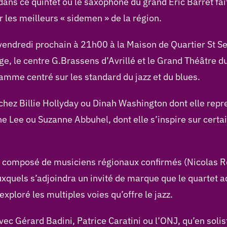
dans ce quintet où le saxophone du grand Eric Barret fai
les meilleurs « sidemen » de la région.
vendredi prochain à 21h00 à la Maison de Quartier St Se
ge, le centre G.Brassens d’Avrillé et le Grand Théâtre du
mme centré sur les standard du jazz et du blues.
chez Billie Hollyday ou Dinah Washington dont elle repre
e Lee ou Suzanne Abbuhel, dont elle s’inspire sur certa
el composé de musiciens régionaux confirmés (Nicolas Ro
uxquels s’adjoindra un invité de marque que le quartet 
exploré les multiples voies qu’offre le jazz.
avec Gérard Badini, Patrice Caratini ou l’ONJ, qu’en sol