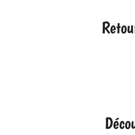
Retour
Décou