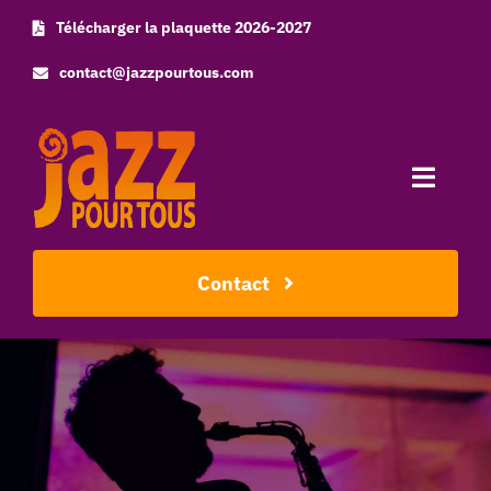
Skip
Télécharger la plaquette 2026-2027
to
contact@jazzpourtous.com
content
Toggle
Naviga
Accueil
Contact
L’association
Les concerts
Photos