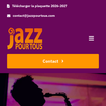
Skip
Télécharger la plaquette 2026-2027
to
contact@jazzpourtous.com
content
Toggle
Naviga
Accueil
Contact
L’association
Les concerts
Photos