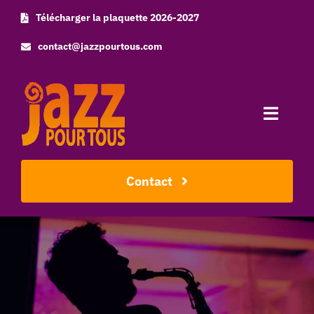
Skip
Télécharger la plaquette 2026-2027
to
contact@jazzpourtous.com
content
Toggle
Naviga
Accueil
Contact
L’association
Les concerts
Photos