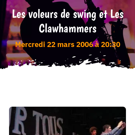
Les voleurs de swing et Les
Tarifs
Clawhammers
mercredi 22 mars 2006 à 20:30