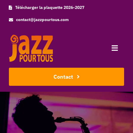
Skip
Télécharger la plaquette 2026-2027
to
contact@jazzpourtous.com
content
Toggle
Naviga
Accueil
Contact
L’association
Les concerts
Photos