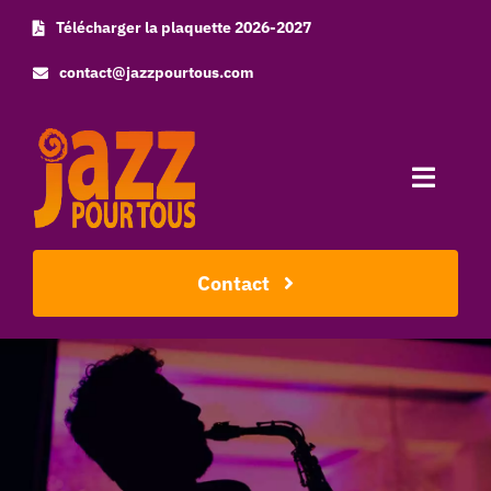
Skip
Télécharger la plaquette 2026-2027
to
contact@jazzpourtous.com
content
Toggle
Naviga
Accueil
Contact
L’association
Les concerts
Photos