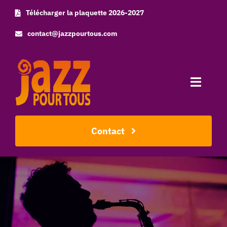
Skip
Télécharger la plaquette 2026-2027
to
contact@jazzpourtous.com
content
Toggle
Naviga
Accueil
Contact
L’association
Les concerts
Photos