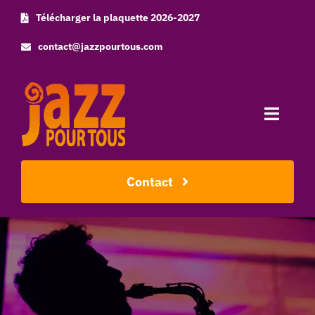
Skip
Télécharger la plaquette 2026-2027
to
contact@jazzpourtous.com
content
Toggle
Naviga
Accueil
Contact
L’association
Les concerts
Photos