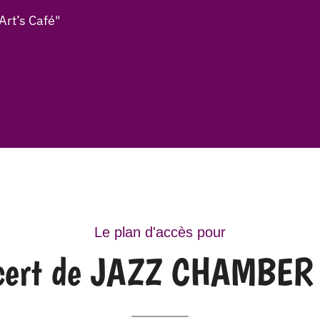
Art’s Café"
Le plan d'accès pour
oncert de JAZZ CHAMBE