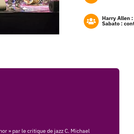
Harry Allen :
Sabato : cont
r » par le critique de jazz C. Michael