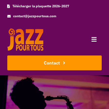
Skip
Télécharger la plaquette 2026-2027
to
contact@jazzpourtous.com
content
Toggle
Naviga
Accueil
Contact
L’association
Les concerts
Photos