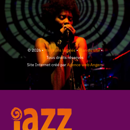
© 2026 •
Mentions légales
•
Plan du site
•
Tous droits réservés
Site Internet créé par
Agence web Angers