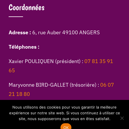
Coordonnées
Adresse :
6, rue Auber 49100 ANGERS
Téléphones :
Xavier POULIQUEN (président) :
07 81 35 91
65
Maryvonne BIRD-GALLET (trésorière) :
06 07
21 18 80
Nous utilisons des cookies pour vous garantir la meilleure
Jean AMY :
09 80 83 15 29
expérience sur notre site web. Si vous continuez à utiliser ce
site, nous supposerons que vous en êtes satisfait.
OK