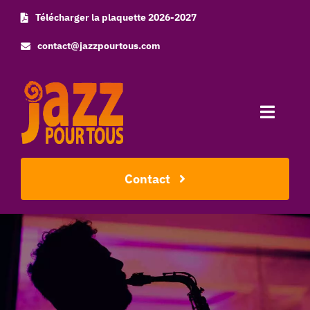
Skip
Télécharger la plaquette 2026-2027
to
contact@jazzpourtous.com
content
Toggle
Naviga
Accueil
Contact
L’association
Les concerts
Photos