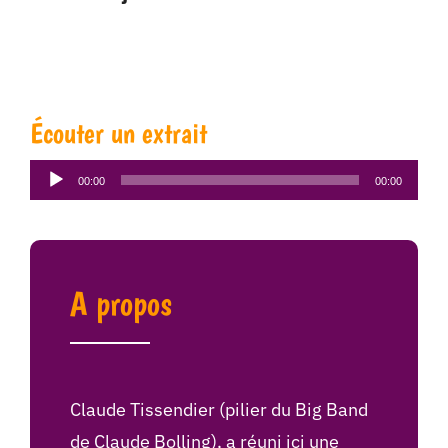
Écouter un extrait
Lecteur
00:00
00:00
audio
A propos
Claude Tissendier (pilier du Big Band
de Claude Bolling), a réuni ici une