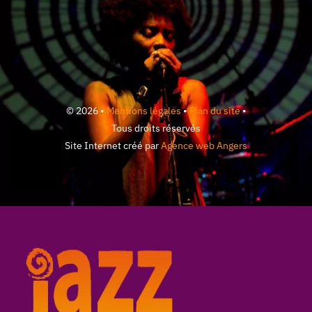
© 2026 •
Mentions légales
•
Plan du site
•
Tous droits réservés
Site Internet créé par
Agence web Angers