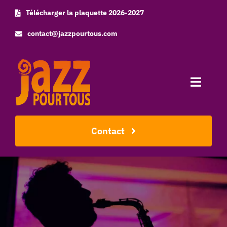
Skip
Télécharger la plaquette 2026-2027
to
contact@jazzpourtous.com
content
Toggle
Naviga
Accueil
Contact
L’association
Les concerts
Photos