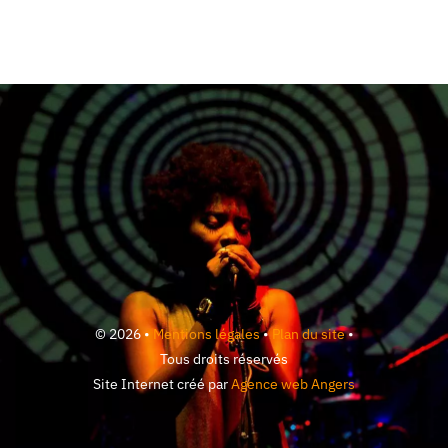
© 2026 •
Mentions légales
•
Plan du site
•
Tous droits réservés
Site Internet créé par
Agence web Angers