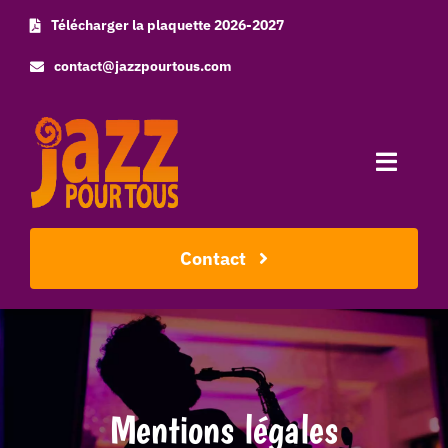
Skip
Télécharger la plaquette 2026-2027
to
contact@jazzpourtous.com
content
Toggle
Naviga
Accueil
Contact
L’association
Les concerts
Mentions légales
Photos