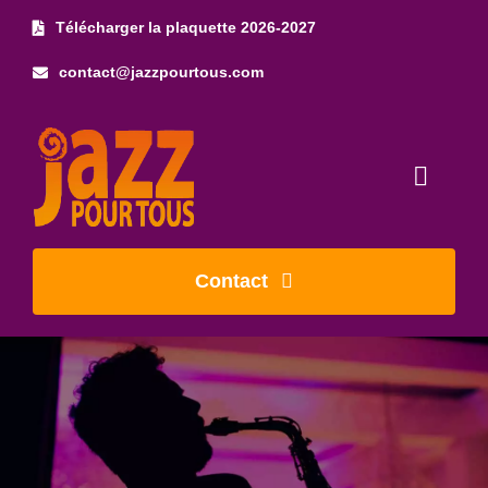
Skip
Télécharger la plaquette 2026-2027
to
contact@jazzpourtous.com
content
Toggl
Naviga
Accueil
Contact
L’association
Les concerts
Photos