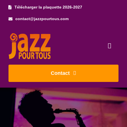
Skip
Télécharger la plaquette 2026-2027
to
contact@jazzpourtous.com
content
Toggl
Naviga
Accueil
Contact
L’association
Les concerts
Photos