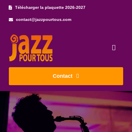
Skip
Télécharger la plaquette 2026-2027
to
contact@jazzpourtous.com
content
Toggl
Naviga
Accueil
Contact
L’association
Les concerts
Photos