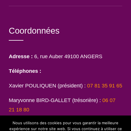
Coordonnées
Adresse :
6, rue Auber 49100 ANGERS
Téléphones :
Xavier POULIQUEN (président) :
07 81 35 91 65
Maryvonne BIRD-GALLET (trésorière) :
06 07
21 18 80
Nous utilisons des cookies pour vous garantir la meilleure
Jean AMY :
09 80 83 15 29
expérience sur notre site web. Si vous continuez à utiliser ce