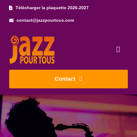
Skip
Télécharger la plaquette 2026-2027
to
contact@jazzpourtous.com
content
Toggl
Naviga
Accueil
Contact
L’association
Les concerts
Photos