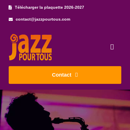
Skip
Télécharger la plaquette 2026-2027
to
contact@jazzpourtous.com
content
Toggl
Naviga
Accueil
Contact
L’association
Les concerts
Photos