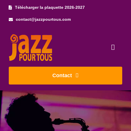
Skip
Télécharger la plaquette 2026-2027
to
contact@jazzpourtous.com
content
Toggl
Naviga
Accueil
Contact
L’association
Les concerts
Photos