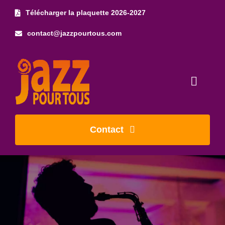
Skip
Télécharger la plaquette 2026-2027
to
contact@jazzpourtous.com
content
Toggl
Naviga
Accueil
Contact
L’association
Les concerts
Photos