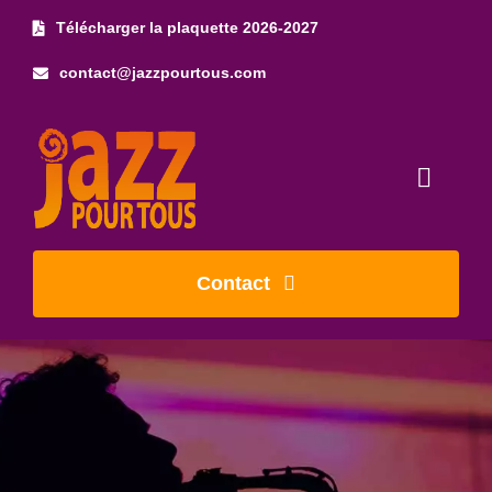
Skip
Télécharger la plaquette 2026-2027
to
contact@jazzpourtous.com
content
Toggl
Naviga
Accueil
Contact
L’association
Les concerts
Photos