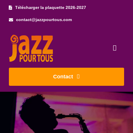
Skip
Télécharger la plaquette 2026-2027
to
contact@jazzpourtous.com
content
Toggl
Naviga
Accueil
Contact
L’association
Les concerts
Photos