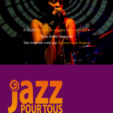
© 2026 •
Mentions légales
•
Plan du site
•
Tous droits réservés
Site Internet créé par
Agence web Angers