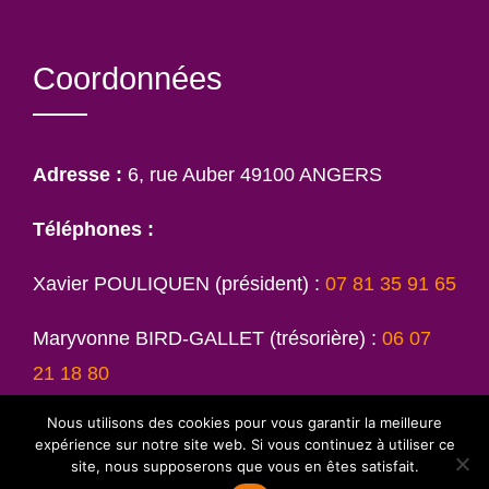
Coordonnées
Adresse :
6, rue Auber 49100 ANGERS
Téléphones :
Xavier POULIQUEN (président) :
07 81 35 91 65
Maryvonne BIRD-GALLET (trésorière) :
06 07
21 18 80
Nous utilisons des cookies pour vous garantir la meilleure
Jean AMY :
09 80 83 15 29
expérience sur notre site web. Si vous continuez à utiliser ce
site, nous supposerons que vous en êtes satisfait.