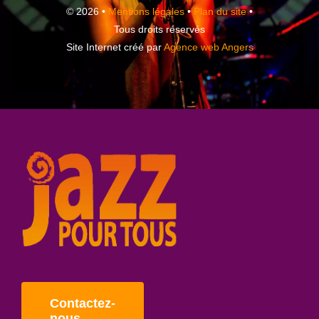
© 2026 •
Mentions légales
•
Plan du site
•
Tous droits réservés
Site Internet créé par
Agence web Angers
Contactez-
nous