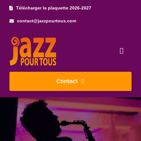
Skip
Télécharger la plaquette 2026-2027
to
contact@jazzpourtous.com
content
Toggl
Naviga
Accueil
Contact
L’association
Les concerts
Photos