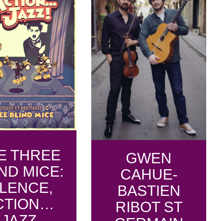
E THREE
GWEN
ND MICE:
CAHUE-
ILENCE,
BASTIEN
CTION…
RIBOT ST
JAZZ