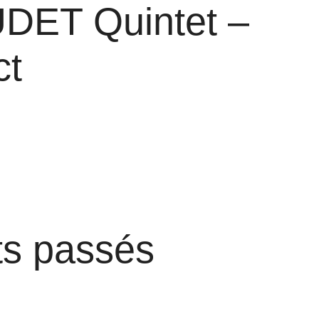
UDET Quintet –
ct
rts passés