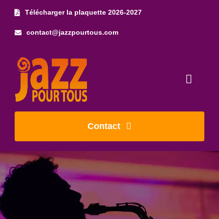
Skip
Télécharger la plaquette 2026-2027
to
contact@jazzpourtous.com
content
Toggl
Naviga
Accueil
Contact
L’association
Les concerts
Photos