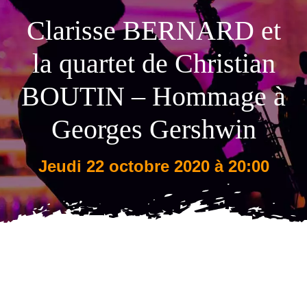
Clarisse BERNARD et
Tarifs
la quartet de Christian
BOUTIN – Hommage à
Georges Gershwin
jeudi 22 octobre 2020 à 20:00